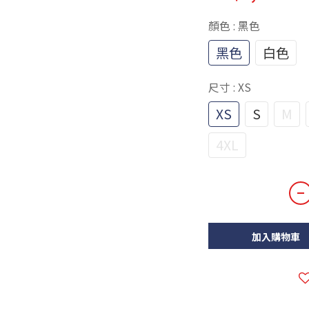
顏色
: 黑色
黑色
白色
尺寸
: XS
XS
S
M
4XL
加入購物車