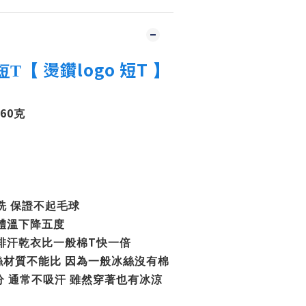
燙鑽logo 短T
短T
【
】
60
克
洗
保證不起毛球
體溫下降五度
T
排汗乾衣比一般棉
快一倍
絲材質不能比
因為一般冰絲沒有棉
分
通常不吸汗
雖然穿著也有冰涼