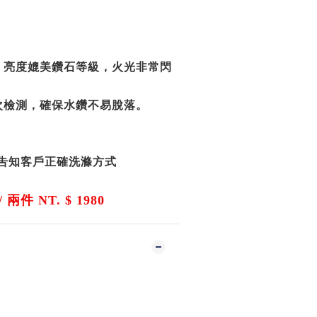
，亮度媲美鑽石等級，火光非常閃
次檢測，確保水鑽不易脫落。
吿知客戶正確洗滌方式
/ 兩件 NT. $ 1980