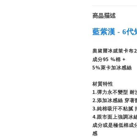
商品描述
藍紫漢 - 6代
奧黛爾冰感萊卡布
2
95 %
+
成分
棉
5%
萊卡加冰感絲
材質特性
1.
彈力永不變型
耐
2.
添加冰感絲
穿著
3.
純棉吸汗不粘膩
4.
跟市面上強調冰
成分或是極低棉成
感