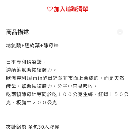
加入追蹤清單
商品描述
精氨酸+透納葉+酵母鋅
日本專利精氨酸。
透納葉幫助恢復體力。
歐洲專利lalmin酵母鋅並非市面上合成的，而是天然
酵母，幫助恢復體力，
分子小容易吸收，
吃兩顆酵母鋅等同於吃１００公克生蠔，紅蟳１５０公
克，板腱牛２００公克
夾鏈鋁袋 單包30入膠囊