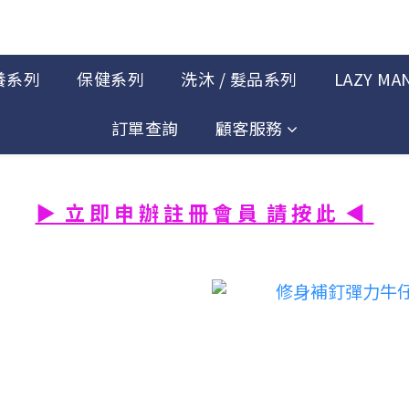
養系列
保健系列
洗沐 / 髮品系列
LAZY MA
訂單查詢
顧客服務
▶ 立 即 申 辦 註 冊 會 員 請 按 此 ◀