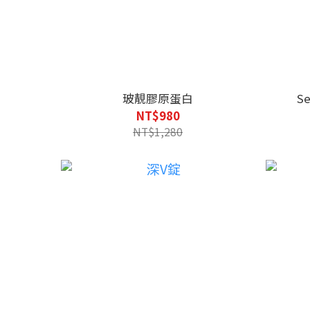
玻靚膠原蛋白
S
NT$980
NT$1,280