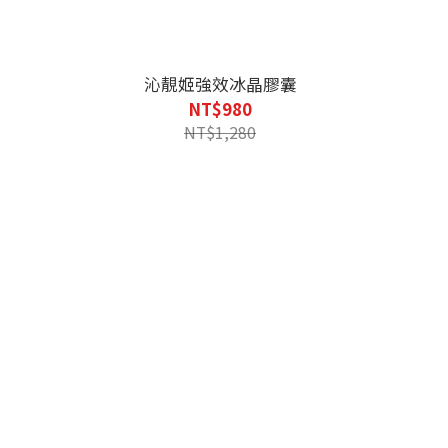
沁靚姬強效冰晶膠囊
NT$980
NT$1,280