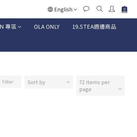
English
AN 專區
OLA ONLY
19.5TEA週邊商品
Sort by
72 Items per
Filter
page