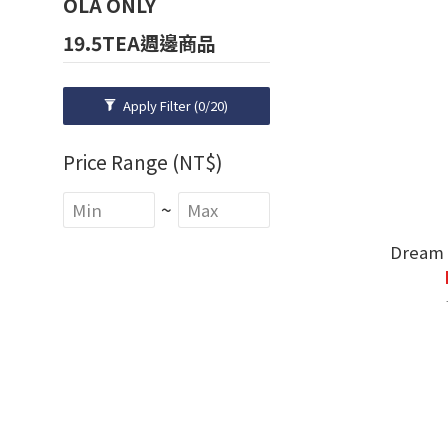
OLA ONLY
19.5TEA週邊商品
Apply Filter
(0/20)
Price Range (NT$)
~
Dream