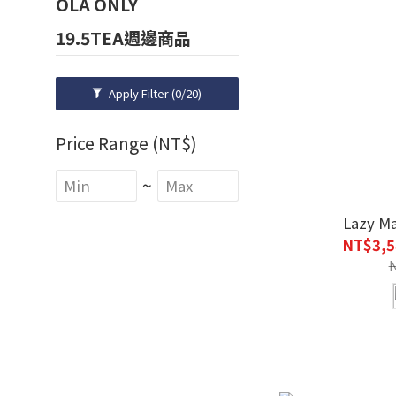
OLA ONLY
19.5TEA週邊商品
Apply Filter
(0/20)
Price Range (NT$)
~
Lazy
NT$3,5