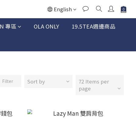
English
AN 專區
OLA ONLY
19.5TEA週邊商品
Sort by
72 Items per
Filter
page