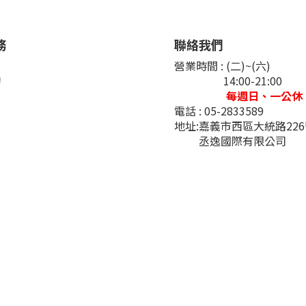
務
聯絡我們
們
營業時間 : (二)~(六)
詢
14:00-21:00
每週日、一公休
電話 : 05-2833589
地址:嘉義市西區大統路22
丞逸國際有限公司