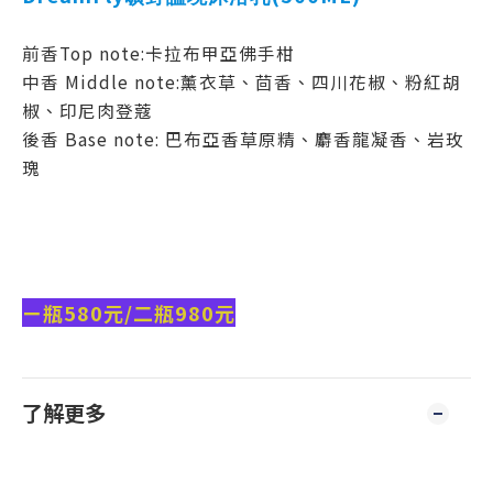
前香Top note:卡拉布甲亞佛手柑
中香 Middle note:薰衣草、茴香、四川花椒、粉紅胡
椒、印尼肉登蔻
後香 Base note: 巴布亞香草原精、麝香龍凝香、岩玫
瑰
ㄧ瓶580元/二瓶980元
了解更多