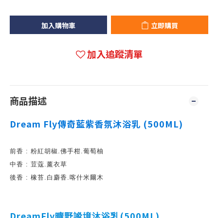
加入購物車
立即購買
加入追蹤清單
商品描述
Dream Fly傳奇藍紫香氛沐浴乳 (500ML)
前香 : 粉紅胡椒.佛手柑.葡萄柚
中香 : 荳蔻.薰衣草
後香 : 橡苔.白麝香.喀什米爾木
DreamFly
(500ML)
曠野謐境沐浴乳