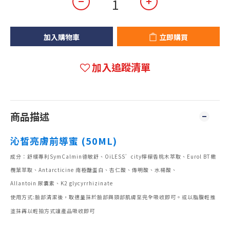
加入購物車
立即購買
加入追蹤清單
商品描述
沁皙亮膚前導蜜 (50ML)
成分：舒緩專利SymCalmin德敏舒、OiLESS’city檸檬香桃木萃取、Eurol BT橄
欖葉萃取、Antarcticine 南極醣蛋白、杏仁酸、傳明酸、水楊酸、
Allantoin 尿囊素、K2 glycyrrhizinate
使用方式:臉部清潔後，取適量抹於臉部與頸部肌膚至完全吸收即可。或以脂腹輕推
塗抹再以輕拍方式讓產品吸收即可