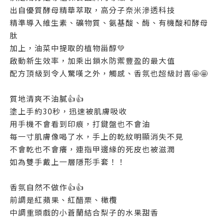
出自優質酵母精華萃取，高分子奈米滲透科技
精準導入維生素、礦物質、氨基酸、酶、有機酸和酵母
肽
加上，油菜中提取的植物甾醇💚
啟動新生效率，加乘出鎖水防禦豐盈的最大值
配方頂級到令人驚嘆之外，觸感、香氛也超級討喜🤩🤩
質地清爽不油膩👍👍
塗上手約30秒，迅速被肌膚吸收
用手機不會看到印痕，打鍵盤也不會油
每一寸肌膚像喝了水，手上的乾紋明顯消失不見
不會乾也不會癢，連指甲邊緣的死皮也被滋潤
如為雙手戴上一層隱形手套！！
香氛自然不做作👍👍
前調是紅蘋果、紅醋栗、橄欖
中調重頭戲的小蒼蘭結合梨子的水果甜香