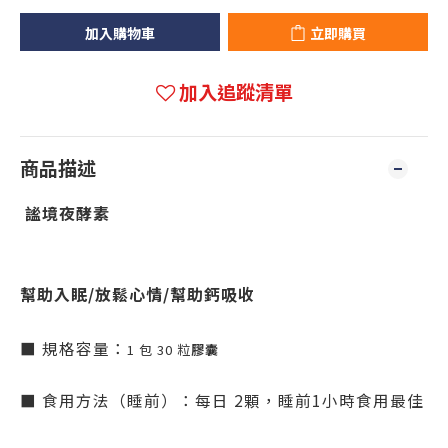
加入購物車
立即購買
加入追蹤清單
商品描述
謐境夜酵素
幫助入眠/放鬆心情/幫助鈣吸收
■ 規格容量：
1 包 30 粒
膠囊
■ 食用方法（睡前）：每日 2顆，睡前1小時食用最佳