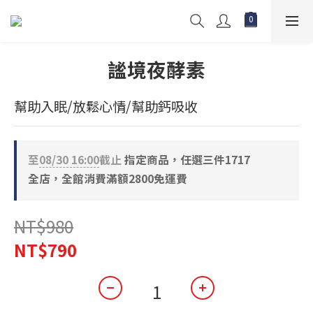
謐境夜酵素
幫助入眠/放鬆心情/幫助鈣吸收
至
08/30 16:00
截止
指定商品，任選三件1717
全店，全館消費滿額2800免運費
NT$980
NT$790