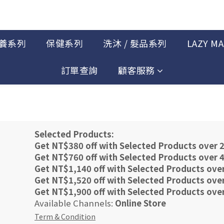
養系列
保健系列
洗沐 / 髮品系列
LAZY M
訂單查詢
顧客服務
Selected Products:
Get NT$380 off with Selected Products over 
Get NT$760 off with Selected Products over 
Get NT$1,140 off with Selected Products ove
Get NT$1,520 off with Selected Products ove
Get NT$1,900 off with Selected Products ove
Available Channels:
Online Store
Term & Condition