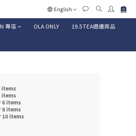
English
AN 專區
OLA ONLY
19.5TEA週邊商品
2 items
4 items
r 6 items
r 8 items
r 10 items