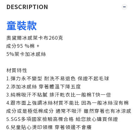
DESCRIPTION
童裝款
奧黛爾冰感萊卡布260克
成分95 %棉 +
5%萊卡加冰感絲
材質特性
1.彈力永不變型 耐洗不易退色 保證不起毛球
2.添加冰感絲 穿著體溫下降五度
3.純棉吸汗不粘膩 排汗乾衣比一般棉T快一倍
4.跟市面上強調冰絲材質不能比 因為一般冰絲沒有棉
成分或是極低棉成分 通常不吸汗 雖然穿著也有冰涼感
5.SGS多項國家檢驗高標合格 給您放心購買保證
6.兒童貼心燙印領標 穿著領邊不會癢