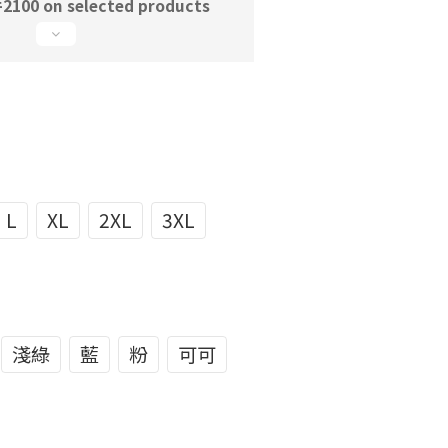
0 on selected products
L
XL
2XL
3XL
淺綠
藍
粉
可可