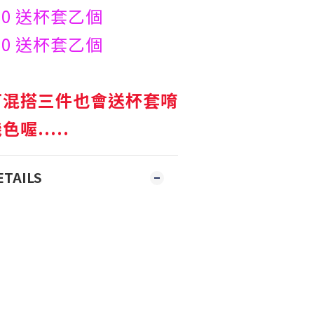
00 送杯套乙個
00 送杯套乙個
可混搭三件也會送杯套唷
喔.....
ETAILS