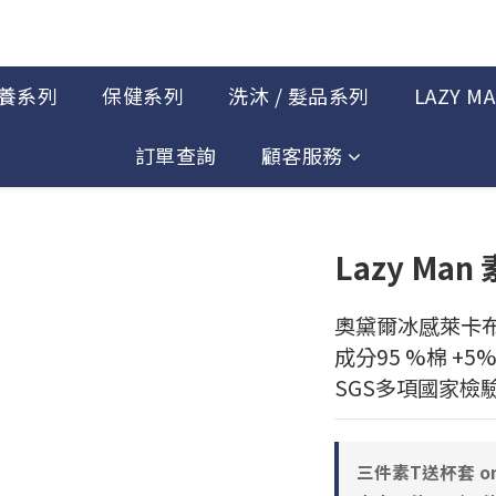
養系列
保健系列
洗沐 / 髮品系列
LAZY M
訂單查詢
顧客服務
Lazy Ma
奧黛爾冰感萊卡布
成分95 %棉 +
SGS多項國家檢
三件素T送杯套 on s