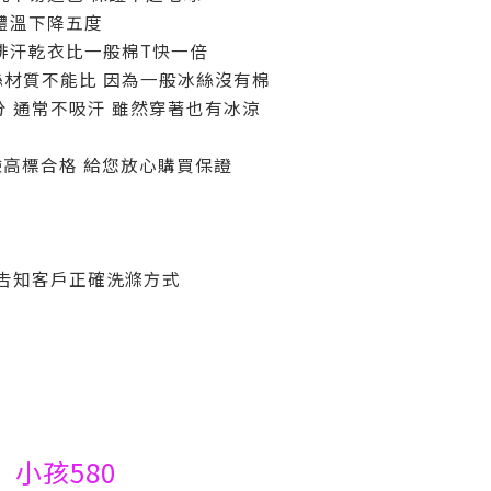
著體溫下降五度
 排汗乾衣比一般棉T快一倍
絲材質不能比 因為一般冰絲沒有棉
 通常不吸汗 雖然穿著也有冰涼
檢驗高標合格 給您放心購買保證
 吿知客戶正確洗滌方式
 小孩580