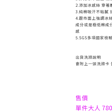
2.添加冰感絲 穿
3.純棉吸汗不粘膩
4.跟市面上強調冰
成分或是極低棉成分
感
5.SGS多項國家
出貨洗滌說明
會附上一張洗滌卡
售價
單件大人 780