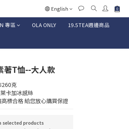
English
AN 專區
OLA ONLY
19.5TEA週邊商品
BUY NOW
n 素著T恤--大人款
260克
5%萊卡加冰感絲
驗高標合格 給您放心購買保證
elected products