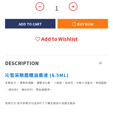
ADD TO CART
BUY NOW
Add to Wishlist
DESCRIPTION
沁皙采魅眉睫滋養液 (6.5ML)
主要成分:：蘋果幹細胞、濃睫活化素、 六胜肽、絲絨花、水解大豆蛋白、神經醯胺
、 維他命E、維他命B5、聚麬胺酸等。
使用方式:每天早晚均勻塗抹於上下睫毛根部以及眉毛根部