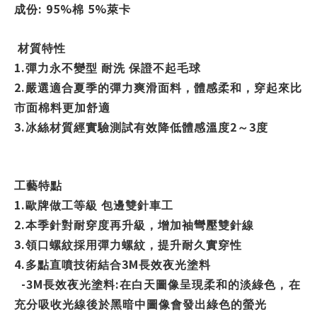
: 95%
5%
成份
棉
萊卡
材質特性
1.
彈力永不變型
耐洗
保證不起毛球
2.
嚴選適合夏季的彈力爽滑面料，體感柔和，穿起來比
市面棉料更加舒適
3.
2
3
冰絲材質經實驗測試有效降低體感溫度
～
度
工藝特點
1.
歐牌做工等級
包邊雙針車工
2.
本季針對耐穿度再升級，增加袖彎壓雙針線
3.
領口螺紋採用彈力螺紋，提升耐久實穿性
4.
3M
多點直噴技術結合
長效夜光塗料
-3M
:
長效夜光塗料
在白天圖像呈現柔和的淡綠色，
⁣
在
充分吸收光線後於黑暗中圖像會發出綠色的螢光
⁣