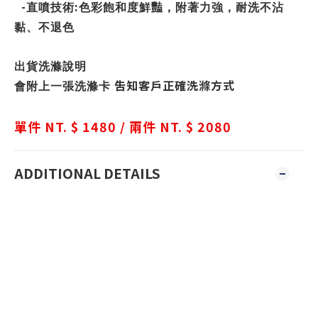
-
:
直噴技術
色彩飽和度鮮豔，附著力強，耐洗不沾
黏、不退色
出貨洗滌說明
吿知客戶正確洗滌方式
會附上一張洗滌卡
單件 NT. $ 1480 / 兩件 NT. $ 2080
ADDITIONAL DETAILS