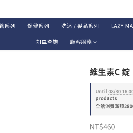
養系列
保健系列
洗沐 / 髮品系列
LAZY M
訂單查詢
顧客服務
維生素C 錠
Until
08/30 16:0
products
全館消費滿額2800免
NT$460