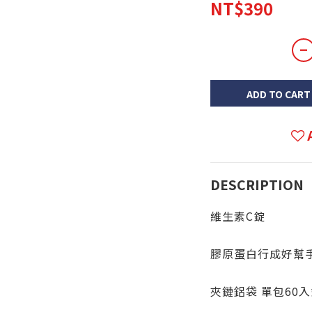
NT$390
ADD TO CART
DESCRIPTION
維生素C錠
膠原蛋白行成好幫
夾鏈鋁袋 單包60入