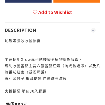
Add to Wishlist
DESCRIPTION
沁靚姬強效冰晶膠囊
主要使用Grow專利麩胺酸全植物型態酵母，
專利冰晶番茄主要六氫番茄紅素（抗光防護罩）以及八
氫番茄紅素（滋潤照護）
專利余甘子 根源掃黑 自帶透亮濾鏡
夾鏈鋁袋 單包30入膠囊
售價980元