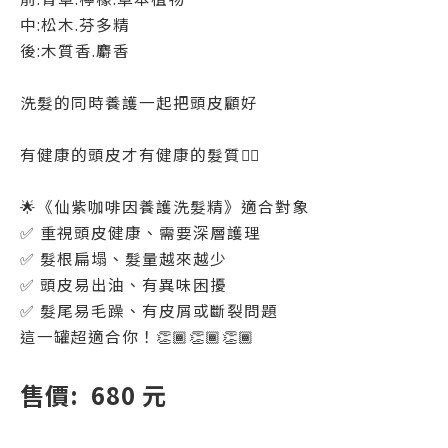
中:松木.芬多精
後:木質香.麝香
洗髮的同時養護一起把頭皮顧好
有健康的頭皮才有健康的髮質👍🏻
🌟《仙紫咖啡因養護洗髮精》適合對象
✅ 重視頭皮健康、需要深層護理
✅ 髮根扁塌、髮量越來越少
✅ 頭皮易出油、有異味困擾
✅ 髮尾易毛躁、有皮屑或斷裂問題
這一罐超適合你！👏🏾👏🏾👏🏾
售價: 680 元