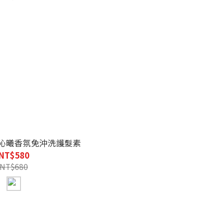
LY 沁曦香氛免沖洗護髮素
NT$580
NT$680